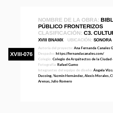
NOMBRE DE LA OBRA:
BIB
PÚBLICO FRONTERIZOS
CLASIFICACIÓN:
C3. CULT
XVIII BNAMX
UBICACIÓN:
SONORA
Autoría del proyecto:
Ana Fernanda Canales 
XVIII-076
Despacho:
https://fernandacanales.com/
Colegio:
Colegio de Arquitectos de la Ciudad
Fotografía:
Rafael Gamo
Integrantes del equipo de diseño:
Ángela Vizc
Ducoing, Yazmin Hernández, Alexis Morales, Ch
Arenas, Julio Romero