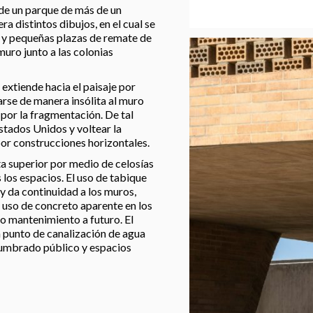
 de un parque de más de un
 distintos dibujos, en el cual se
ía y pequeñas plazas de remate de
muro junto a las colonias
 extiende hacia el paisaje por
rse de manera insólita al muro
 por la fragmentación. De tal
stados Unidos y voltear la
por construcciones horizontales.
ta superior por medio de celosías
 los espacios. El uso de tabique
 y da continuidad a los muros,
l uso de concreto aparente en los
o mantenimiento a futuro. El
n punto de canalización de agua
 alumbrado público y espacios