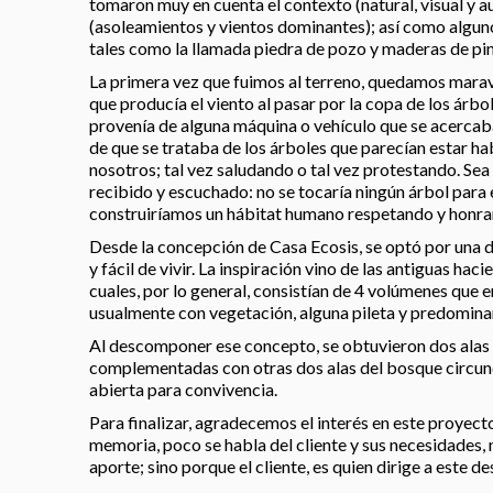
tomaron muy en cuenta el contexto (natural, visual y au
(asoleamientos y vientos dominantes); así como algunos
tales como la llamada piedra de pozo y maderas de pin
La primera vez que fuimos al terreno, quedamos maravi
que producía el viento al pasar por la copa de los árbol
provenía de alguna máquina o vehículo que se acercab
de que se trataba de los árboles que parecían estar ha
nosotros; tal vez saludando o tal vez protestando. Sea 
recibido y escuchado: no se tocaría ningún árbol para
construiríamos un hábitat humano respetando y honra
Desde la concepción de Casa Ecosis, se optó por una di
y fácil de vivir. La inspiración vino de las antiguas haci
cuales, por lo general, consistían de 4 volúmenes que 
usualmente con vegetación, alguna pileta y predominan
Al descomponer ese concepto, se obtuvieron dos alas d
complementadas con otras dos alas del bosque circu
abierta para convivencia.
Para finalizar, agradecemos el interés en este proyect
memoria, poco se habla del cliente y sus necesidades, 
aporte; sino porque el cliente, es quien dirige a este d