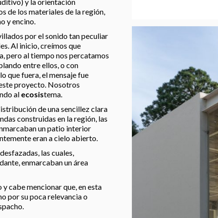
ditivo) y la orientación
 de los materiales de la región,
o y encino.
llados por el sonido tan peculiar
es. Al inicio, creímos que
a, pero al tiempo nos percatamos
blando entre ellos, o con
lo que fuera, el mensaje fue
 este proyecto. Nosotros
ndo al
ecosis
tema.
stribución de una sencillez clara
endas construidas en la región, las
enmarcaban un patio interior
temente eran a cielo abierto.
esfazadas, las cuales,
ndante, enmarcaban un área
o y cabe mencionar que, en esta
no por su poca relevancia o
espacho.