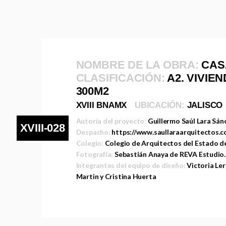
NOMBRE DE LA OBRA:
CAS
CLASIFICACIÓN:
A2. VIVIE
300M2
XVIII BNAMX
UBICACIÓN:
JALISCO
Autoría del proyecto:
Guillermo Saúl Lara Sán
XVIII-028
Despacho:
https://www.saullaraarquitectos.c
Colegio:
Colegio de Arquitectos del Estado de
Fotografía:
Sebastián Anaya de REVA Estudio.
Integrantes del equipo de diseño:
Victoria Ler
Martin y Cristina Huerta