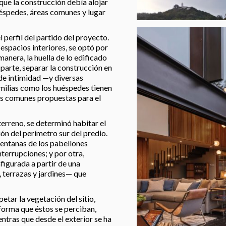
que la construcción debía alojar
éspedes, áreas comunes y lugar
perfil del partido del proyecto.
espacios interiores, se optó por
anera, la huella de lo edificado
 parte, separar la construcción en
de intimidad —y diversas
familias como los huéspedes tienen
as comunes propuestas para el
terreno, se determinó habitar el
n del perímetro sur del predio.
ventanas de los pabellones
nterrupciones; y por otra,
igurada a partir de una
 terrazas y jardines— que
petar la vegetación del sitio,
 forma que éstos se perciban,
entras que desde el exterior se ha