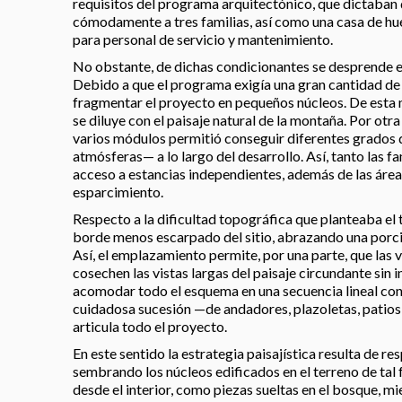
requisitos del programa arquitectónico, que dictaban 
cómodamente a tres familias, así como una casa de hu
para personal de servicio y mantenimiento.
No obstante, de dichas condicionantes se desprende el 
Debido a que el programa exigía una gran cantidad de 
fragmentar el proyecto en pequeños núcleos. De esta m
se diluye con el paisaje natural de la montaña. Por otra
varios módulos permitió conseguir diferentes grados 
atmósferas— a lo largo del desarrollo. Así, tanto las 
acceso a estancias independientes, además de las áre
esparcimiento.
Respecto a la dificultad topográfica que planteaba el 
borde menos escarpado del sitio, abrazando una porció
Así, el emplazamiento permite, por una parte, que las 
cosechen las vistas largas del paisaje circundante sin i
acomodar todo el esquema en una secuencia lineal conf
cuidadosa sucesión —de andadores, plazoletas, patios,
articula todo el proyecto.
En este sentido la estrategia paisajística resulta de res
sembrando los núcleos edificados en el terreno de tal
desde el interior, como piezas sueltas en el bosque, mi