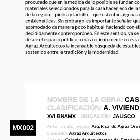
procurado que en la medida de lo posible se fundan co
materiales seleccionados para la casa hacen eco de la 
de la región —piedra y ladrillo— que ostentan algunas
emblemáticas. Sin embargo, es importante señalar que
acomodado de manera poco habitual, haciendo con ello
decididamente contemporáneo. En este sentido, ya se t
desde el espacio público o más recientemente en esta 
Agraz Arquitectos la incansable búsqueda de establece
sostenido entre la tradición y la modernidad.
NOMBRE DE LA OBRA:
CAS
CLASIFICACIÓN:
A. VIVIEN
XVI BNAMX
UBICACIÓN:
JALISCO
Autoría del proyecto:
Arq. Ricardo Agraz Oro
MX002
Despacho:
Agraz Arquitectos
Colegio:
Colegio de Arquitectos del Estado de