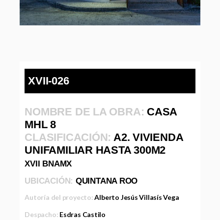
XVII-026
NOMBRE DE LA OBRA:
CASA
MHL 8
CLASIFICACIÓN:
A2. VIVIENDA
UNIFAMILIAR HASTA 300M2
XVII BNAMX
UBICACIÓN:
QUINTANA ROO
Autoría del proyecto:
Alberto Jesús Villasís Vega
Despacho:
Esdras Castilo