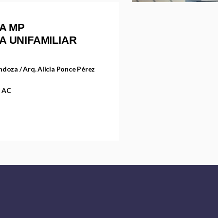
A MP
DA UNIFAMILIAR
doza / Arq. Alicia Ponce Pérez
s AC