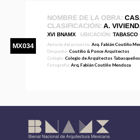
NOMBRE DE LA OBRA:
CAS
CLASIFICACIÓN:
A. VIVIEN
XVI BNAMX
UBICACIÓN:
TABASCO
Autoría del proyecto:
Arq. Fabián Coutiño Men
MX034
Despacho:
Coutiño & Ponce Arquitectos
Colegio:
Colegio de Arquitectos Tabasqueño
Fotografía:
Arq. Fabián Coutiño Mendoza