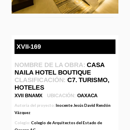
XVII-169
NOMBRE DE LA OBRA:
CASA
NAILA HOTEL BOUTIQUE
CLASIFICACIÓN:
C7. TURISMO,
HOTELES
XVII BNAMX
UBICACIÓN:
OAXACA
Autoría del proyecto:
Inocente Jesús David Rendón
Vázquez
Colegio:
Colegio de Arquitectos del Estado de
Oaxaca AC