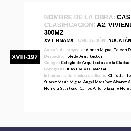
NOMBRE DE LA OBRA:
CAS
CLASIFICACIÓN:
A2. VIVIE
300M2
XVIII BNAMX
UBICACIÓN:
YUCATÁ
Autoría del proyecto:
Alonso Miguel Toledo D
XVIII-197
Despacho:
Toledo Arquitectos
Colegio:
Colegio de Arquitectos de la Ciudad
Fotografía:
Juan Carlos Pimentel
Integrantes del equipo de diseño:
Christian Jo
Suarez Marín Miguel Ángel Martínez Álvarez 
Herrera Suastegui Carlos Arturo Espino Hern