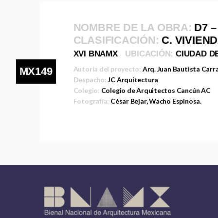
NOMBRE DE LA OBRA:
D7 
CLASIFICACIÓN:
C. VIVIEN
XVI BNAMX
UBICACIÓN:
CIUDAD D
Autoría del proyecto:
Arq. Juan Bautista Car
MX149
Despacho:
JC Arquitectura
Colegio:
Colegio de Arquitectos Cancún AC
Fotografía:
César Bejar, Wacho Espinosa.