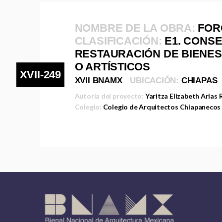
NOMBRE DE LA OBRA:
FOR
CLASIFICACIÓN:
E1. CONS
RESTAURACIÓN DE BIENES
O ARTÍSTICOS
XVII-249
XVII BNAMX
UBICACIÓN:
CHIAPAS
Autoría del proyecto:
Yaritza Elizabeth Arias 
Colegio:
Colegio de Arquitectos Chiapanecos