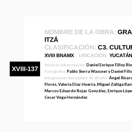
NOMBRE DE LA OBRA:
GRA
ITZÁ
CLASIFICACIÓN:
C3. CULT
XVIII BNAMX
UBICACIÓN:
YUCATÁ
Autoría del proyecto:
Daniel Enrique Filloy Ri
XVIII-137
Fotografía:
Pablo Sierra Wassner y Daniel Fill
Integrantes del equipo de diseño:
Ángel Ricar
Flores, Valeria Díaz Huerta, Miguel Zúñiga Ra
Marcos Eduardo Rojas González, Enrique López
Cesar Vega Hernández