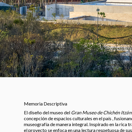
Memoria Descriptiva
El diseño del museo del
Gran Museo de Chichén Itzá
m
concepción de espacios culturales en el país , fusionan
museografía de manera integral. Inspirado en la rica tr
el proyecto se enfoca en una lectura respetuosa de sus