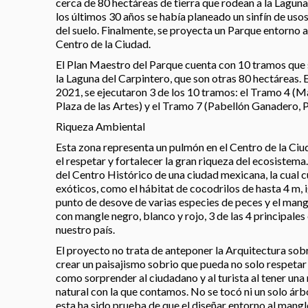
cerca de 80 hectáreas de tierra que rodean a la Lagun
los últimos 30 años se había planeado un sinfín de uso
del suelo. Finalmente, se proyecta un Parque entorno a
Centro de la Ciudad.
El Plan Maestro del Parque cuenta con 10 tramos que
la Laguna del Carpintero, que son otras 80 hectáreas. 
2021, se ejecutaron 3 de los 10 tramos: el Tramo 4 (M
Plaza de las Artes) y el Tramo 7 (Pabellón Ganadero, P
Riqueza Ambiental
Esta zona representa un pulmón en el Centro de la Ciud
el respetar y fortalecer la gran riqueza del ecosistema
del Centro Histórico de una ciudad mexicana, la cual c
exóticos, como el hábitat de cocodrilos de hasta 4 m, 
punto de desove de varias especies de peces y el mang
con mangle negro, blanco y rojo, 3 de las 4 principale
nuestro país.
El proyecto no trata de anteponer la Arquitectura sobr
crear un paisajismo sobrio que pueda no solo respetar e
como sorprender al ciudadano y al turista al tener una
natural con la que contamos. No se tocó ni un solo árbo
esta ha sido prueba de que el diseñar entorno al mangl