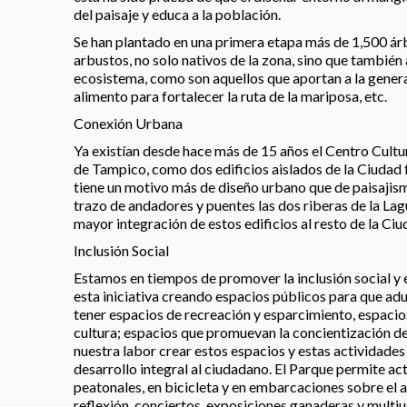
del paisaje y educa a la población.
Se han plantado en una primera etapa más de 1,500 árb
arbustos, no solo nativos de la zona, sino que también
ecosistema, como son aquellos que aportan a la genera
alimento para fortalecer la ruta de la mariposa, etc.
Conexión Urbana
Ya existían desde hace más de 15 años el Centro Cultu
de Tampico, como dos edificios aislados de la Ciudad f
tiene un motivo más de diseño urbano que de paisajism
trazo de andadores y puentes las dos riberas de la L
mayor integración de estos edificios al resto de la Ci
Inclusión Social
Estamos en tiempos de promover la inclusión social y
esta iniciativa creando espacios públicos para que adu
tener espacios de recreación y esparcimiento, espacios
cultura; espacios que promuevan la concientización de
nuestra labor crear estos espacios y estas actividade
desarrollo integral al ciudadano. El Parque permite a
peatonales, en bicicleta y en embarcaciones sobre el 
reflexión, conciertos, exposiciones ganaderas y multius