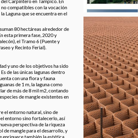
a del Carpintero en Tampico. En
s no compatibles con la vocación
 la Laguna que se encuentra en el
 suman 80 hectáreas alrededor de
En esta primera fase, 2020 y
alecón), el Tramo 6 (Puente y
aseo y Recinto Ferial).
ad y uno de los objetivos ha sido
. Es de las únicas lagunas dentro
uenta con una flora y fauna
iguanas de 1 m, la laguna como
lar de más de 8 mil m2, contando
s especies de mangle existentes en
e el entorno natural, sino de
l entorno sino fortalecerlo, así
 nueva perspectiva de la riqueza
l de mangle para el desarrollo, y
e enriquece también la estética