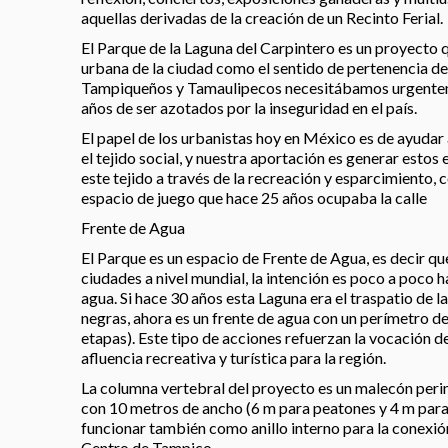
aquellas derivadas de la creación de un Recinto Ferial.
El Parque de la Laguna del Carpintero es un proyecto 
urbana de la ciudad como el sentido de pertenencia de
Tampiqueños y Tamaulipecos necesitábamos urgenteme
años de ser azotados por la inseguridad en el país.
El papel de los urbanistas hoy en México es de ayudar 
el tejido social, y nuestra aportación es generar esto
este tejido a través de la recreación y esparcimiento, c
espacio de juego que hace 25 años ocupaba la calle
Frente de Agua
El Parque es un espacio de Frente de Agua, es decir qu
ciudades a nivel mundial, la intención es poco a poco h
agua. Si hace 30 años esta Laguna era el traspatio de 
negras, ahora es un frente de agua con un perímetro de
etapas). Este tipo de acciones refuerzan la vocación 
afluencia recreativa y turística para la región.
La columna vertebral del proyecto es un malecón perim
con 10 metros de ancho (6 m para peatones y 4 m para c
funcionar también como anillo interno para la conexión
Centro de Tampico.