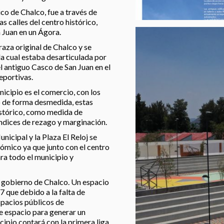
co de Chalco, fue a través de
s calles del centro histórico,
n Juan en un Ágora.
raza original de Chalco y se
la cual estaba desarticulada por
l antiguo Casco de San Juan en el
eportivas.
icipio es el comercio, con los
ó de forma desmedida, estas
histórico, como medida de
ndices de rezago y marginación.
icipal y la Plaza El Reloj se
nómico ya que junto con el centro
ra todo el municipio y
l gobierno de Chalco. Un espacio
 que debido a la falta de
spacios públicos de
e espacio para generar un
cipio contará con la primera liga