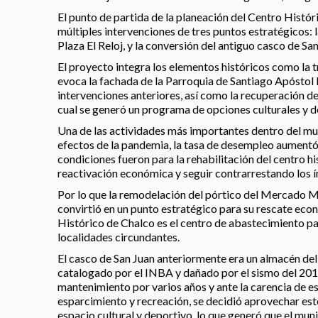
El punto de partida de la planeación del Centro Históri
múltiples intervenciones de tres puntos estratégicos: la
Plaza El Reloj, y la conversión del antiguo casco de Sa
El proyecto integra los elementos históricos como la t
evoca la fachada de la Parroquia de Santiago Apóstol 
intervenciones anteriores, así como la recuperación de
cual se generó un programa de opciones culturales y d
Una de las actividades más importantes dentro del mun
efectos de la pandemia, la tasa de desempleo aument
condiciones fueron para la rehabilitación del centro 
reactivación económica y seguir contrarrestando los í
Por lo que la remodelación del pórtico del Mercado Mun
convirtió en un punto estratégico para su rescate eco
Histórico de Chalco es el centro de abastecimiento pa
localidades circundantes.
El casco de San Juan anteriormente era un almacén de
catalogado por el INBA y dañado por el sismo del 2017
mantenimiento por varios años y ante la carencia de e
esparcimiento y recreación, se decidió aprovechar est
espacio cultural y deportivo, lo que generó que el muni