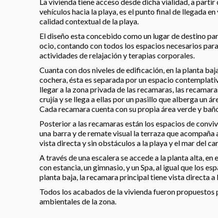
La vivienda tiene acceso desde dicha vialidad, a partir
vehículos hacia la playa, es el punto final de llegada en
calidad contextual de la playa.
El diseño esta concebido como un lugar de destino para
ocio, contando con todos los espacios necesarios para 
actividades de relajación y terapias corporales.
Cuanta con dos niveles de edificación, en la planta ba
cochera, ésta es separada por un espacio contemplati
llegar a la zona privada de las recamaras, las recamar
crujía y se llega a ellas por un pasillo que alberga un á
Cada recamara cuenta con su propia área verde y bañ
Posterior a las recamaras están los espacios de convive
una barra y de remate visual la terraza que acompaña a
vista directa y sin obstáculos a la playa y el mar del ca
A través de una escalera se accede a la planta alta, en 
con estancia, un gimnasio, y un Spa, al igual que los es
planta baja, la recamara principal tiene vista directa a 
Todos los acabados de la vivienda fueron propuestos 
ambientales de la zona.