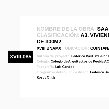
NOMBRE DE LA OBRA:
SAA
CLASIFICACIÓN:
A3. VIVIE
DE 300M2
XVIII BNAMX
UBICACIÓN:
QUINTAN
XVIII-085
Autoría del proyecto:
Federico Bautista Alon
Colegio:
Colegio de Arquitectos de Puebla AC
Fotografía:
Luis Gordoa
Integrantes del equipo de diseño:
Federico Ba
Rosas Ortiz