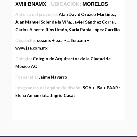
XVIII BNAMX
UBICACIÓN:
MORELOS
Autoría del proyecto:
Alan David Orozco Martínez,
Juan Manuel Soler de la Viña, Javier Sánchez Corral,
Carlos Alberto Ríos Limón, Karla Paola López Carrillo
Despacho:
soa.mx + paar-taller.com +
www.jsa.com.mx
Colegio:
Colegio de Arquitectos de la Ciudad de
México AC
Fotografía:
Jaime Navarro
Integrantes del equipo de diseño:
SOA + JSa + PAAR :
Elena Annunziata, Ingrid Casas