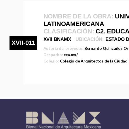
NOMBRE DE LA OBRA:
UNI
LATINOAMERICANA
CLASIFICACIÓN:
C2. EDUC
XVII BNAMX
UBICACIÓN:
ESTADO D
XVII-011
Autoría del proyecto:
Bernardo Quinzaños Or
Despacho:
cca.mx/
Colegio:
Colegio de Arquitectos de la Ciudad