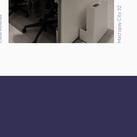
Macropay City 32
manali