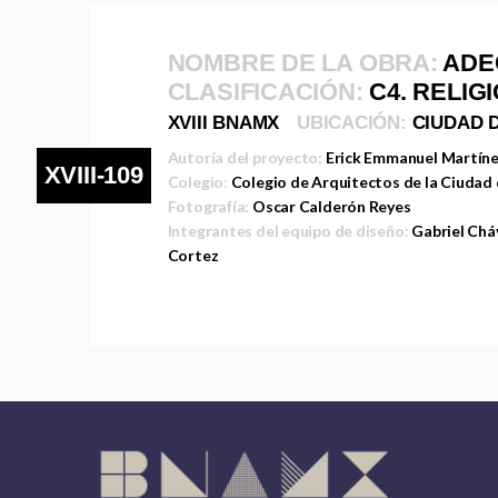
NOMBRE DE LA OBRA:
ADE
CLASIFICACIÓN:
C4. RELIG
XVIII BNAMX
UBICACIÓN:
CIUDAD 
Autoría del proyecto:
Erick Emmanuel Martín
XVIII-109
Colegio:
Colegio de Arquitectos de la Ciudad
Fotografía:
Oscar Calderón Reyes
Integrantes del equipo de diseño:
Gabriel Chá
Cortez