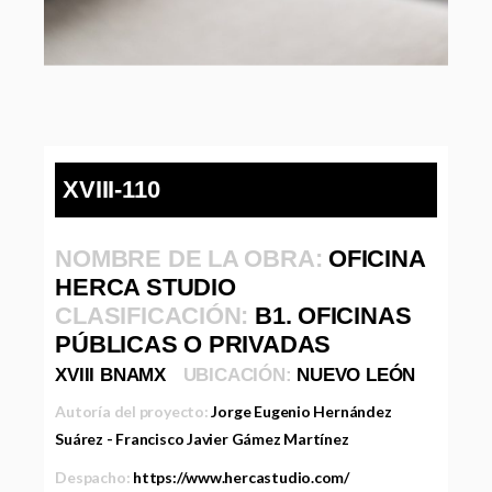
XVIII-110
NOMBRE DE LA OBRA:
OFICINA
HERCA STUDIO
CLASIFICACIÓN:
B1. OFICINAS
PÚBLICAS O PRIVADAS
XVIII BNAMX
UBICACIÓN:
NUEVO LEÓN
Autoría del proyecto:
Jorge Eugenio Hernández
Suárez - Francisco Javier Gámez Martínez
Despacho:
https://www.hercastudio.com/