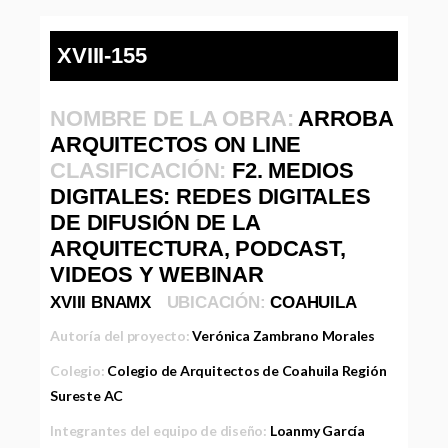
XVIII-155
NOMBRE DE LA OBRA:
ARROBA
ARQUITECTOS ON LINE
CLASIFICACIÓN:
F2. MEDIOS
DIGITALES: REDES DIGITALES
DE DIFUSIÓN DE LA
ARQUITECTURA, PODCAST,
VIDEOS Y WEBINAR
XVIII BNAMX
UBICACIÓN:
COAHUILA
Autoría del proyecto:
Verónica Zambrano Morales
Colegio:
Colegio de Arquitectos de Coahuila Región
Sureste AC
Integrantes del equipo de diseño:
Loanmy García