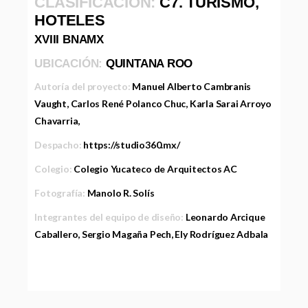
CLASIFICACIÓN:
C7. TURISMO,
HOTELES
XVIII BNAMX
UBICACIÓN:
QUINTANA ROO
Autoría del proyecto:
Manuel Alberto Cambranis
Vaught, Carlos René Polanco Chuc, Karla Sarai Arroyo
Chavarria,
Despacho:
https://studio360.mx/
Colegio:
Colegio Yucateco de Arquitectos AC
Fotografía:
Manolo R. Solís
Integrantes del equipo de diseño:
Leonardo Arcique
Caballero, Sergio Magaña Pech, Ely Rodríguez Adbala