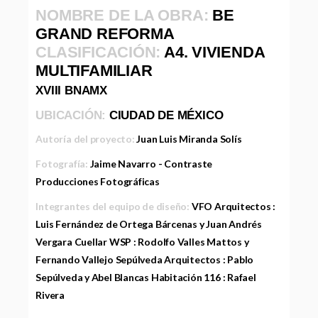
NOMBRE DE LA OBRA:
BE
GRAND REFORMA
CLASIFICACIÓN:
A4. VIVIENDA
MULTIFAMILIAR
XVIII BNAMX
UBICACIÓN:
CIUDAD DE MÉXICO
Autoría del proyecto:
Juan Luis Miranda Solís
Fotografía:
Jaime Navarro - Contraste
Producciones Fotográficas
Integrantes del equipo de diseño:
VFO Arquitectos :
Luis Fernández de Ortega Bárcenas y Juan Andrés
Vergara Cuellar WSP : Rodolfo Valles Mattos y
Fernando Vallejo Sepúlveda Arquitectos : Pablo
Sepúlveda y Abel Blancas Habitación 116 : Rafael
Rivera