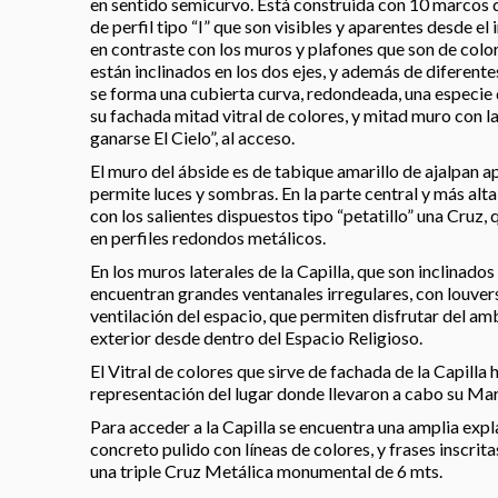
en sentido semicurvo. Está construida con 10 marcos d
de perfil tipo “I” que son visibles y aparentes desde el i
en contraste con los muros y plafones que son de colo
están inclinados en los dos ejes, y además de diferent
se forma una cubierta curva, redondeada, una especie 
su fachada mitad vitral de colores, y mitad muro con la
ganarse El Cielo”, al acceso.
El muro del ábside es de tabique amarillo de ajalpan ap
permite luces y sombras. En la parte central y más alta
con los salientes dispuestos tipo “petatillo” una Cruz,
en perfiles redondos metálicos.
En los muros laterales de la Capilla, que son inclinado
encuentran grandes ventanales irregulares, con louve
ventilación del espacio, que permiten disfrutar del amb
exterior desde dentro del Espacio Religioso.
El Vitral de colores que sirve de fachada de la Capilla h
representación del lugar donde llevaron a cabo su Marti
Para acceder a la Capilla se encuentra una amplia expl
concreto pulido con líneas de colores, y frases inscrit
una triple Cruz Metálica monumental de 6 mts.