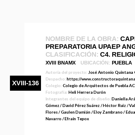
NOMBRE DE LA OBRA:
CAP
PREPARATORIA UPAEP AN
CLASIFICACIÓN:
C4. RELIG
XVIII BNAMX
UBICACIÓN:
PUEBLA
Autoría del proyecto:
José Antonio Quintana
Despacho:
https://www.constructoraquintan
XVIII-136
Colegio:
Colegio de Arquitectos de Puebla AC
Fotografía:
Heli Herrera Durón
Integrantes del equipo de diseño:
Daniella Ar
Gómez / David Pérez Suárez / Héctor Ruiz / Va
Flores / Gaulen Damián / Eloy Zambrano / Edua
Navarro / Efraín Tepox