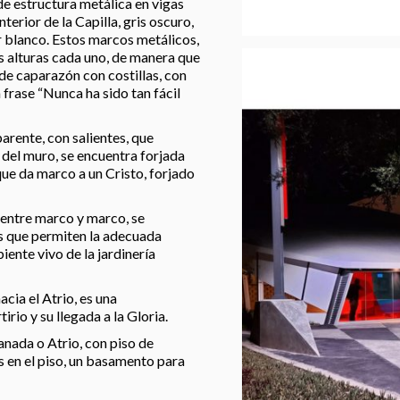
e estructura metálica en vigas
nterior de la Capilla, gris oscuro,
r blanco. Estos marcos metálicos,
es alturas cada uno, de manera que
de caparazón con costillas, con
 frase “Nunca ha sido tan fácil
arente, con salientes, que
 del muro, se encuentra forjada
 que da marco a un Cristo, forjado
s entre marco y marco, se
rs que permiten la adecuada
iente vivo de la jardinería
acia el Atrio, es una
rio y su llegada a la Gloria.
anada o Atrio, con piso de
as en el piso, un basamento para