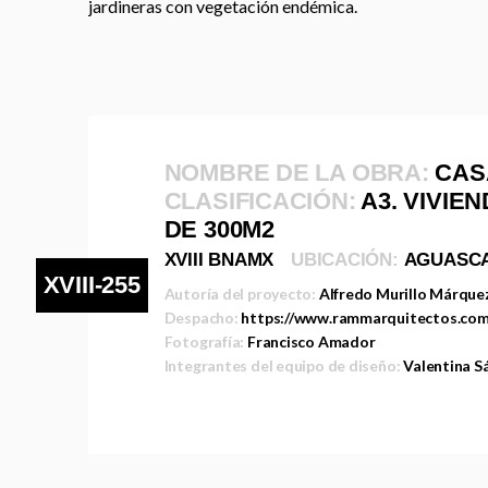
jardineras con vegetación endémica.
NOMBRE DE LA OBRA:
CAS
CLASIFICACIÓN:
A3. VIVIE
DE 300M2
XVIII BNAMX
UBICACIÓN:
AGUASCA
XVIII-255
Autoría del proyecto:
Alfredo Murillo Márque
Despacho:
https://www.rammarquitectos.com
Fotografía:
Francisco Amador
Integrantes del equipo de diseño:
Valentina S