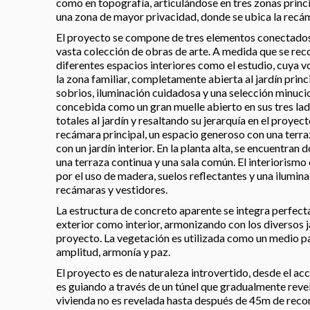
como en topografía, articulándose en tres zonas princip
una zona de mayor privacidad, donde se ubica la recám
El proyecto se compone de tres elementos conectados 
vasta colección de obras de arte. A medida que se reco
diferentes espacios interiores como el estudio, cuya v
la zona familiar, completamente abierta al jardín princ
sobrios, iluminación cuidadosa y una selección minucios
concebida como un gran muelle abierto en sus tres lad
totales al jardín y resaltando su jerarquía en el proyect
recámara principal, un espacio generoso con una terra
con un jardín interior. En la planta alta, se encuentran
una terraza continua y una sala común. El interiorismo
por el uso de madera, suelos reflectantes y una ilumin
recámaras y vestidores.
La estructura de concreto aparente se integra perfec
exterior como interior, armonizando con los diversos 
proyecto. La vegetación es utilizada como un medio p
amplitud, armonía y paz.
El proyecto es de naturaleza introvertido, desde el acc
es guiando a través de un túnel que gradualmente revela
vivienda no es revelada hasta después de 45m de recor