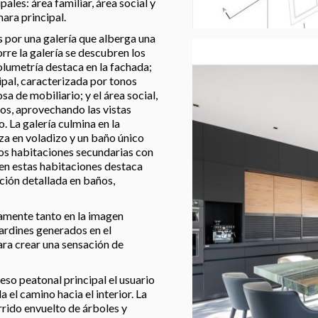
ales: área familiar, área social y
ara principal.
por una galería que alberga una
rre la galería se descubren los
olumetría destaca en la fachada;
ipal, caracterizada por tonos
a de mobiliario; y el área social,
os, aprovechando las vistas
o. La galería culmina en la
za en voladizo y un baño único
 dos habitaciones secundarias con
 en estas habitaciones destaca
ación detallada en baños,
tamente tanto en la imagen
jardines generados en el
ara crear una sensación de
eso peatonal principal el usuario
 el camino hacia el interior. La
rido envuelto de árboles y