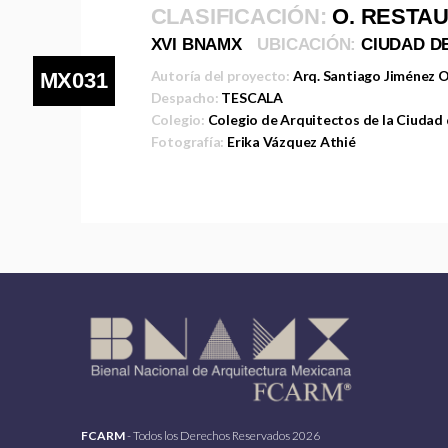
CLASIFICACIÓN:
O. RESTA
XVI BNAMX
UBICACIÓN:
CIUDAD D
Autoría del proyecto:
Arq. Santiago Jiménez 
MX031
Despacho:
TESCALA
Colegio:
Colegio de Arquitectos de la Ciudad
Fotografía:
Erika Vázquez Athié
FCARM
- Todos los Derechos Reservados 2026