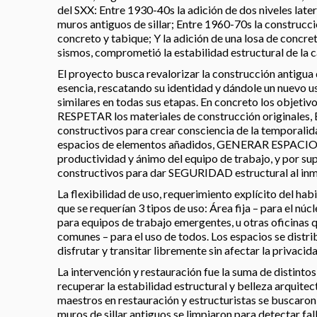
del SXX: Entre 1930-40s la adición de dos niveles later
muros antiguos de sillar; Entre 1960-70s la construcci
concreto y tabique; Y la adición de una losa de concret
sismos, comprometió la estabilidad estructural de la c
El proyecto busca revalorizar la construcción antigua
esencia, rescatando su identidad y dándole un nuevo 
similares en todas sus etapas. En concreto los objeti
RESPETAR los materiales de construcción originales
constructivos para crear consciencia de la temporali
espacios de elementos añadidos, GENERAR ESPACIOS
productividad y ánimo del equipo de trabajo, y por
constructivos para dar SEGURIDAD estructural al inm
La flexibilidad de uso, requerimiento explícito del habi
que se requerían 3 tipos de uso: Área fija – para el núc
para equipos de trabajo emergentes, u otras oficinas q
comunes – para el uso de todos. Los espacios se distr
disfrutar y transitar libremente sin afectar la privacida
La intervención y restauración fue la suma de distinto
recuperar la estabilidad estructural y belleza arquite
maestros en restauración y estructuristas se buscaron 
muros de sillar antiguos se limpiaron para detectar fal