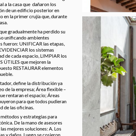
al a la casa que dañaron los
ón de un edificio posterior en
o en la primer crujía que, durante
asa.
 que gradualmente ha perdido su
uso unificando ambientes
vos fueron: UNIFICAR las etapas,
, EVIDENCIAR los sistemas
dad de cada espacio, LIMPIAR los
 ÚTILES que mejoren la
 supuesto RESTAURAR elementos
ueble.
tador, define la distribución ya
leo de la empresa; Área flexible –
ue rentaran el espacio; Áreas
ibuyeron para que todos pudieran
d de las oficinas.
s métodos y estrategias para
ctónica. De la mano de asesores
las mejores soluciones: A. Los
las y daños. Luego se cosieron