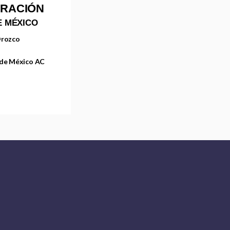
URACIÓN
E MÉXICO
Orozco
 de México AC