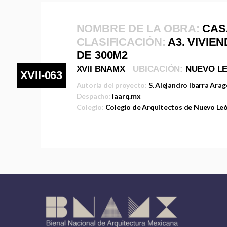
NOMBRE DE LA OBRA:
CAS
CLASIFICACIÓN:
A3. VIVIE
DE 300M2
XVII BNAMX
UBICACIÓN:
NUEVO L
XVII-063
Autoría del proyecto:
S. Alejandro Ibarra Ara
Despacho:
iaarq.mx
Colegio:
Colegio de Arquitectos de Nuevo Le