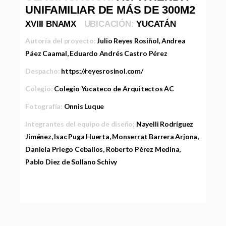
UNIFAMILIAR DE MÁS DE 300M2
XVIII BNAMX
UBICACIÓN:
YUCATÁN
Autoría del proyecto:
Julio Reyes Rosiñol, Andrea
Páez Caamal, Eduardo Andrés Castro Pérez
Despacho:
https://reyesrosinol.com/
Colegio:
Colegio Yucateco de Arquitectos AC
Fotografía:
Onnis Luque
Integrantes del equipo de diseño:
Nayelli Rodríguez
Jiménez, Isac Puga Huerta, Monserrat Barrera Arjona,
Daniela Priego Ceballos, Roberto Pérez Medina,
Pablo Diez de Sollano Schivy