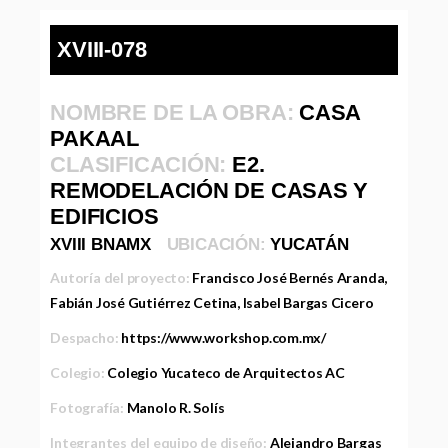
XVIII-078
NOMBRE DE LA OBRA:
CASA
PAKAAL
CLASIFICACIÓN:
E2.
REMODELACIÓN DE CASAS Y
EDIFICIOS
XVIII BNAMX
UBICACIÓN:
YUCATÁN
Autoría del proyecto:
Francisco José Bernés Aranda,
Fabián José Gutiérrez Cetina, Isabel Bargas Cicero
Despacho:
https://www.workshop.com.mx/
Colegio:
Colegio Yucateco de Arquitectos AC
Fotografía:
Manolo R. Solís
Integrantes del equipo de diseño:
Alejandro Bargas