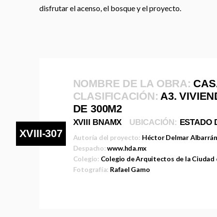
disfrutar el acenso, el bosque y el proyecto.
NOMBRE DE LA OBRA:
CAS
CLASIFICACIÓN:
A3. VIVIE
DE 300M2
XVIII BNAMX
UBICACIÓN:
ESTADO 
XVIII-307
Autoría del proyecto:
Héctor Delmar Albarrá
Despacho:
www.hda.mx
Colegio:
Colegio de Arquitectos de la Ciudad
Fotografía:
Rafael Gamo