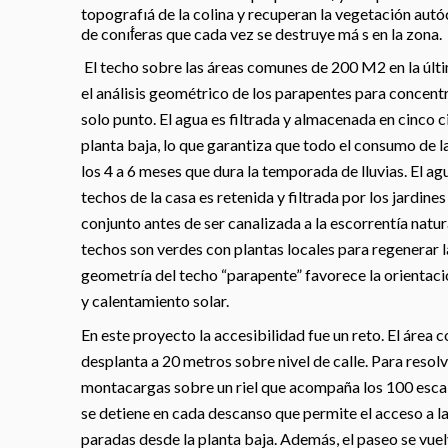
topografıá de la colina y recuperan la vegetación au
de conıf́eras que cada vez se destruye má s en la zona.
El techo sobre las áreas comunes de 200 M2 en la últ
el análisis geométrico de los parapentes para concentr
solo punto. El agua es filtrada y almacenada en cinco ci
planta baja, lo que garantiza que todo el consumo de la
los 4 a 6 meses que dura la temporada de lluvias. El agu
techos de la casa es retenida y filtrada por los jardin
conjunto antes de ser canalizada a la escorrentía natur
techos son verdes con plantas locales para regenerar la
geometría del techo “parapente” favorece la orientaci
y calentamiento solar.
En este proyecto la accesibilidad fue un reto. El área 
desplanta a 20 metros sobre nivel de calle. Para reso
montacargas sobre un riel que acompaña los 100 escal
se detiene en cada descanso que permite el acceso a la
paradas desde la planta baja. Además, el paseo se vu