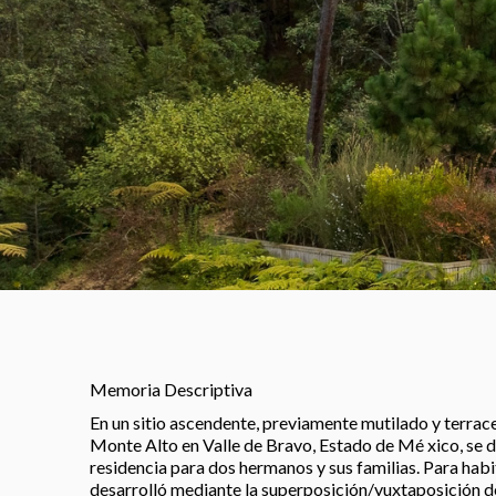
Memoria Descriptiva
En un sitio ascendente, previamente mutilado y terrac
Monte Alto en Valle de Bravo, Estado de Mé xico, se de
residencia para dos hermanos y sus familias. Para habi
desarrolló mediante la superposición/yuxtaposición