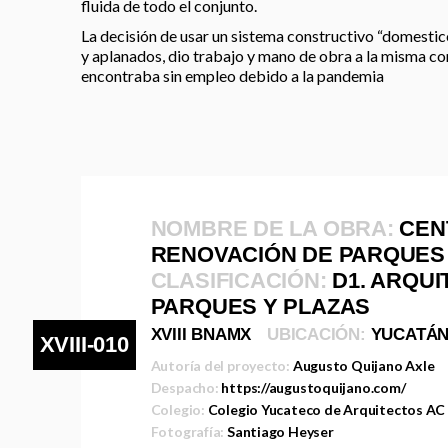
fluida de todo el conjunto.
La decisión de usar un sistema constructivo “domestico
y aplanados, dio trabajo y mano de obra a la misma co
encontraba sin empleo debido a la pandemia
NOMBRE DE LA OBRA:
CEN
RENOVACIÓN DE PARQUES 
CLASIFICACIÓN:
D1. ARQUI
PARQUES Y PLAZAS
XVIII BNAMX
UBICACIÓN:
YUCATÁ
XVIII-010
Autoría del proyecto:
Augusto Quijano Axle
Despacho:
https://augustoquijano.com/
Colegio:
Colegio Yucateco de Arquitectos AC
Fotografía:
Santiago Heyser