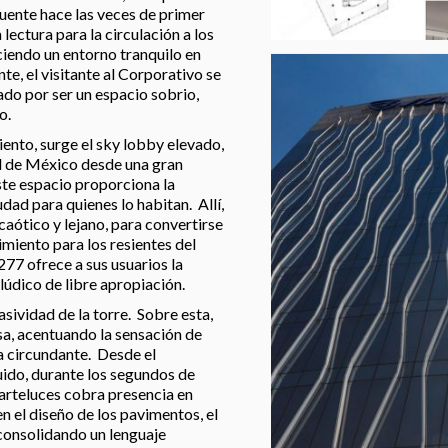
fuente hace las veces de primer
 lectura para la circulación a los
iendo un entorno tranquilo en
e, el visitante al Corporativo se
ado por ser un espacio sobrio,
o.
ento, surge el sky lobby elevado,
ad de México desde una gran
ste espacio proporciona la
dad para quienes lo habitan. Allí,
caótico y lejano, para convertirse
cimiento para los resientes del
77 ofrece a sus usuarios la
 lúdico de libre apropiación.
asividad de la torre. Sobre esta,
sa, acentuando la sensación de
a circundante. Desde el
luido, durante los segundos de
parteluces cobra presencia en
en el diseño de los pavimentos, el
 consolidando un lenguaje