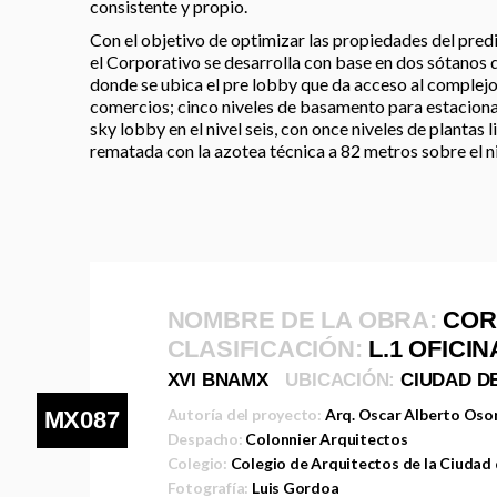
consistente y propio.
Con el objetivo de optimizar las propiedades del pred
el Corporativo se desarrolla con base en dos sótanos 
donde se ubica el pre lobby que da acceso al complej
comercios; cinco niveles de basamento para estacionam
sky lobby en el nivel seis, con once niveles de plantas 
rematada con la azotea técnica a 82 metros sobre el n
NOMBRE DE LA OBRA:
COR
CLASIFICACIÓN:
L.1 OFICI
XVI BNAMX
UBICACIÓN:
CIUDAD D
Autoría del proyecto:
Arq. Oscar Alberto Oso
MX087
Despacho:
Colonnier Arquitectos
Colegio:
Colegio de Arquitectos de la Ciudad
Fotografía:
Luis Gordoa