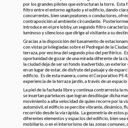
por los grandes pilotes que estructuran la torre. Esta 
filtro entre el entorno agitado y el edificio, dando clara
concurrentes, bien sean peatones o conductores, ofrec
contraposición al ambiente circundante. Posteriorment
introduce en el pre lobby, un segundo filtro caracteriz
luminoso y silencioso que dirige al visitante a su destin
Gracias a la disposición del basamento de estacionami
con vistas privilegiadas sobre el Pedregal de la Ciud
terraza, por encima del segundo piso del periférico. E
oportunidad de gozar de una mirada diferente de la ciu
la ciudad deja de ser un fondo inadvertido, un exterior 
en un lugar de estar, de disfrute del paisaje y de espar
edificio. Es de esta manera, como el Corporativo PS 42
experiencia de la terraza jardín, a través de un espacio
La piel de la fachada libre y continua contrarresta la m
se insertan parteluces que logran desdibujar dicha ma
movimiento a alta velocidad de quien recorre por la ví
automóvil, el edificio se percibe vibrante, dinámico, f
recorrido desde la vía rápida. La geometría de estos 
diferentes elementos y espacios del edificio, bien sea 
mobiliario, o en el interiorismo de las zonas comunes,