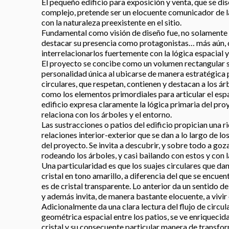
El pequeño edificio para exposición y venta, que se dis
complejo, pretende ser un elocuente comunicador de l
con la naturaleza preexistente en el sitio.
Fundamental como visión de diseño fue, no solamente e
destacar su presencia como protagonistas… más aún,
interrelacionarlos fuertemente con la lógica espacial y
El proyecto se concibe como un volumen rectangular s
personalidad única al ubicarse de manera estratégica 
circulares, que respetan, contienen y destacan a los ár
como los elementos primordiales para articular el espa
edificio expresa claramente la lógica primaria del pr
relaciona con los árboles y el entorno.
Las sustracciones o patios del edificio propician una 
relaciones interior-exterior que se dan a lo largo de lo
del proyecto. Se invita a descubrir, y sobre todo a goza
rodeando los árboles, y casi bailando con estos y con la
Una particularidad es que los suajes circulares que dan
cristal en tono amarillo, a diferencia del que se encu
es de cristal transparente. Lo anterior da un sentido 
y además invita, de manera bastante elocuente, a vivir el
Adicionalmente da una clara lectura del flujo de circul
geométrica espacial entre los patios, se ve enriquecid
cristal y su consecuente particular manera de transform