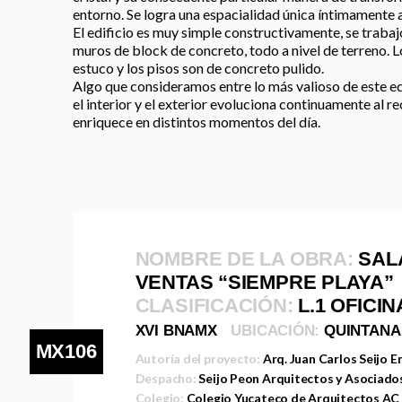
entorno. Se logra una espacialidad única íntimamente ar
El edificio es muy simple constructivamente, se trabaj
muros de block de concreto, todo a nivel de terreno.
estuco y los pisos son de concreto pulido.
Algo que consideramos entre lo más valioso de este edi
el interior y el exterior evoluciona continuamente al r
enriquece en distintos momentos del día.
NOMBRE DE LA OBRA:
SAL
VENTAS “SIEMPRE PLAYA”
CLASIFICACIÓN:
L.1 OFICI
XVI BNAMX
UBICACIÓN:
QUINTANA
MX106
Autoría del proyecto:
Arq. Juan Carlos Seijo E
Despacho:
Seijo Peon Arquitectos y Asociado
Colegio:
Colegio Yucateco de Arquitectos AC