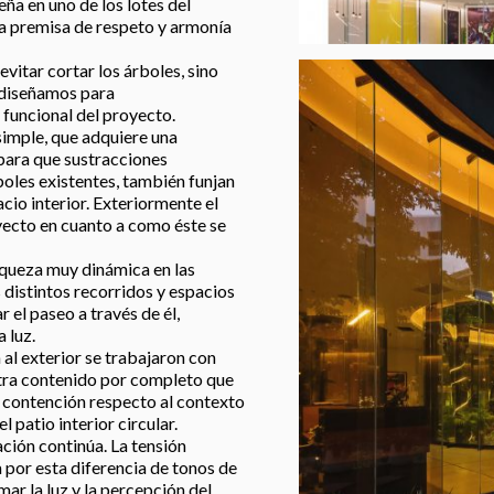
eña en uno de los lotes del
a premisa de respeto y armonía
vitar cortar los árboles, sino
 diseñamos para
 funcional del proyecto.
imple, que adquiere una
para que sustracciones
boles existentes, también funjan
cio interior. Exteriormente el
oyecto en cuanto a como éste se
riqueza muy dinámica en las
s distintos recorridos y espacios
r el paseo a través de él,
 luz.
 al exterior se trabajaron con
entra contenido por completo que
de contención respecto al contexto
 patio interior circular.
ación continúa. La tensión
a por esta diferencia de tonos de
ar la luz y la percepción del