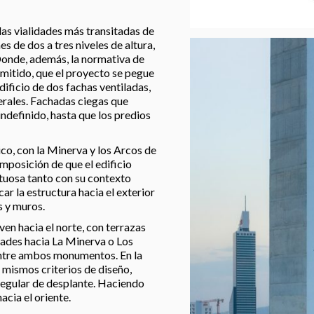
las vialidades más transitadas de
s de dos a tres niveles de altura,
Donde, además, la normativa de
rmitido, que el proyecto se pegue
ificio de dos fachas ventiladas,
aterales. Fachadas ciegas que
indefinido, hasta que los predios
co, con la Minerva y los Arcos de
mposición de que el edificio
tuosa tanto con su contexto
ar la estructura hacia el exterior
s y muros.
en hacia el norte, con terrazas
idades hacia La Minerva o Los
 entre ambos monumentos. En la
 mismos criterios de diseño,
 regular de desplante. Haciendo
acia el oriente.