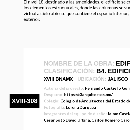
El nivel 18, destinado a las amenidades, el edificio se
los elementos estructurales, donde las columnas se vue
virtual a cielo abierto que contiene el espacio interior, 
exterior.
NOMBRE DE LA OBRA:
EDI
CLASIFICACIÓN:
B4. EDIFI
XVIII BNAMX
UBICACIÓN:
JALISCO
Autoría del proyecto:
Fernando Castiello Gó
Despacho:
https://c3arquitectos.mx/
XVIII-308
Colegio:
Colegio de Arquitectos del Estado de
Fotografía:
Lorena Darquea
Integrantes del equipo de diseño:
Jaime Casti
Cesar Soto David Urbina, Carlos Romero Carol