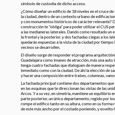
símbolo de custodia de dicho acceso.
¿Cómo diseñar un edificio de 18 niveles en el cruce de 
la ciudad, dentro de un contexto urbano de edificacione
y con monumentos históricos de carácter relevante? 
construcción te “obliga” para poder utilizar el CUS pe
a las medianeras laterales. Dando como resultado un ed
la frontal y la posterior, y dos fachadas ciegas a los l
quedarán expuestas a la vista de la ciudad por tiempo 
vecinos se desarrollen.
El diseño surge de responder el programa arquitectóni
Guadalajara como imanes de atracción, más una auto i
tenga cuatro fachadas que dialoguen de manera respe
inmediato como con la ciudad. De ahí la elección de sac
y hacer una composición entre trabes, columnas, vano
La fachada principal contiene dos departamentos que v
en las esquinas que te direccionan las vistas de las un
Arcos. Y a su vez, en simetría, mantiene un equilibrio
parte posterior, un único departamento, regido por los
rompe el edifico tanto en su altura, como en su forma
de este más ancho por el costado poniendo, y esvelto h