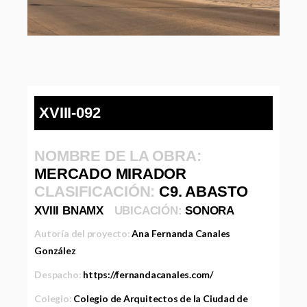
XVIII-092
NOMBRE DE LA OBRA:
MERCADO MIRADOR
CLASIFICACIÓN:
C9. ABASTO
XVIII BNAMX
UBICACIÓN:
SONORA
Autoría del proyecto:
Ana Fernanda Canales
González
Despacho:
https://fernandacanales.com/
Colegio:
Colegio de Arquitectos de la Ciudad de