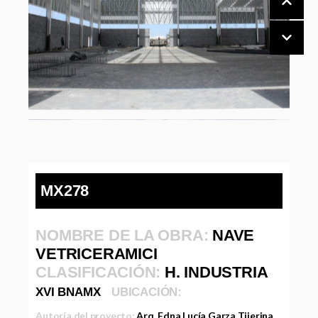
MX278
NOMBRE DE LA OBRA:
NAVE
VETRICERAMICI
CLASIFICACIÓN:
H. INDUSTRIA
XVI BNAMX
UBICACIÓN:
Autoría del proyecto:
Arq. Edna Lucía Garza Tijerina