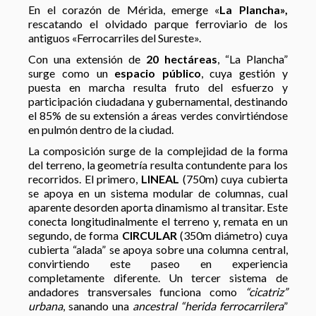
En el corazón de Mérida, emerge «
La Plancha»,
rescatando el olvidado parque ferroviario de los
antiguos «Ferrocarriles del Sureste».
Con una extensión de
20 hectáreas
, “La Plancha”
surge como un
espacio público
, cuya gestión y
puesta en marcha resulta fruto del esfuerzo y
participación ciudadana y gubernamental, destinando
el 85% de su extensión a áreas verdes convirtiéndose
en pulmón dentro de la ciudad.
La composición surge de la complejidad de la forma
del terreno, la geometría resulta contundente para los
recorridos. El primero,
LINEAL
(750m) cuya cubierta
se apoya en un sistema modular de columnas, cual
aparente desorden aporta dinamismo al transitar. Este
conecta longitudinalmente el terreno y, remata en un
segundo, de forma
CIRCULAR
(350m diámetro) cuya
cubierta “alada” se apoya sobre una columna central,
convirtiendo este paseo en experiencia
completamente diferente. Un tercer sistema de
andadores transversales funciona como
“cicatriz”
urbana
, sanando una
ancestral “herida ferrocarrilera
”