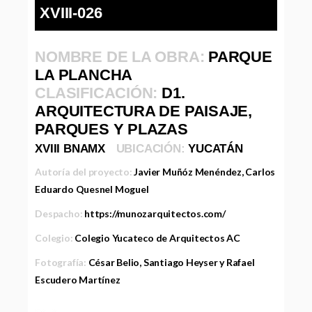
XVIII-026
NOMBRE DE LA OBRA:
PARQUE
LA PLANCHA
CLASIFICACIÓN:
D1.
ARQUITECTURA DE PAISAJE,
PARQUES Y PLAZAS
XVIII BNAMX
UBICACIÓN:
YUCATÁN
Autoría del proyecto:
Javier Muñóz Menéndez, Carlos
Eduardo Quesnel Moguel
Despacho:
https://munozarquitectos.com/
Colegio:
Colegio Yucateco de Arquitectos AC
Fotografía:
César Belio, Santiago Heyser y Rafael
Escudero Martínez