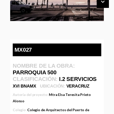
MX027
NOMBRE DE LA OBRA:
PARROQUIA 500
CLASIFICACIÓN:
I.2 SERVICIOS
XVI BNAMX
UBICACIÓN:
VERACRUZ
Autoría del proyecto:
Mtra Elsa Teresita Prieto
Alonso
Colegio:
Colegio de Arquitectos del Puerto de