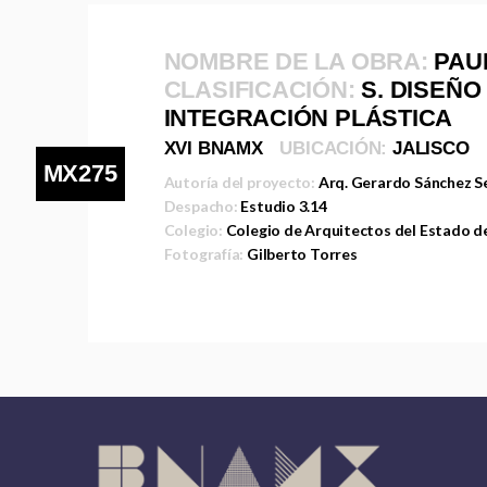
NOMBRE DE LA OBRA:
PAU
CLASIFICACIÓN:
S. DISEÑO
INTEGRACIÓN PLÁSTICA
XVI BNAMX
UBICACIÓN:
JALISCO
MX275
Autoría del proyecto:
Arq. Gerardo Sánchez Se
Despacho:
Estudio 3.14
Colegio:
Colegio de Arquitectos del Estado de
Fotografía:
Gilberto Torres