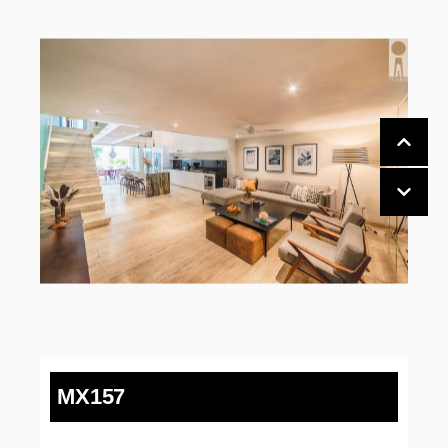
MX157