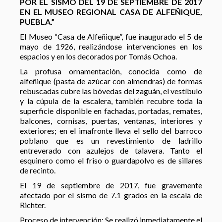
POR EL SISMO DEL 19 DE SEPTIEMBRE DE 2017
EN EL MUSEO REGIONAL CASA DE ALFEÑIQUE,
PUEBLA.”
El Museo “Casa de Alfeñique”, fue inaugurado el 5 de
mayo de 1926, realizándose intervenciones en los
espacios y en los decorados por Tomás Ochoa.
La profusa ornamentación, conocida como de
alfeñique (pasta de azúcar con almendras) de formas
rebuscadas cubre las bóvedas del zaguán, el vestíbulo
y la cúpula de la escalera, también recubre toda la
superficie disponible en fachadas, portadas, remates,
balcones, cornisas, puertas, ventanas, interiores y
exteriores; en el imafronte lleva el sello del barroco
poblano que es un revestimiento de ladrillo
entreverado con azulejos de talavera. Tanto el
esquinero como el friso o guardapolvo es de sillares
de recinto.
El 19 de septiembre de 2017, fue gravemente
afectado por el sismo de 7.1 grados en la escala de
Richter.
Proceso de intervención: Se realizó inmediatamente el