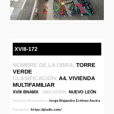
XVIII-172
NOMBRE DE LA OBRA:
TORRE
VERDE
CLASIFICACIÓN:
A4. VIVIENDA
MULTIFAMILIAR
XVIII BNAMX
UBICACIÓN:
NUEVO LEÓN
Autoría del proyecto:
Jorge Alejandro Estévez Ancira
Despacho:
https://pladis.com/