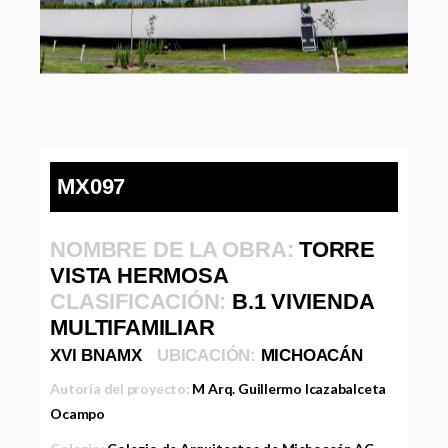
MX097
NOMBRE DE LA OBRA:
TORRE
VISTA HERMOSA
CLASIFICACIÓN:
B.1 VIVIENDA
MULTIFAMILIAR
XVI BNAMX
UBICACIÓN:
MICHOACÁN
Autoría del proyecto:
M Arq. Guillermo Icazabalceta
Ocampo