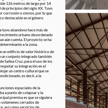
mide 126 metros de largo por 14
 de principios del siglo XX. Tuvo
or corrosión o sismos, por lo que
ico destacable en el género
ria tuvo abandono hace más de
 crecimiento urbano desordenado
que aún cuenta. El proyecto se ha
determinante a la zona.
e un edificio de valor histórico de
 a un conjunto integrado también
de Salina Cruz, para el uso de los
respetar su integración en el
lojar un centro cultural que se
ondicionado, es decir, a la
funciones espaciales de la
ba a punto de colapsar y la
incipal premisa es que se siguiera
on volúmenes cerrados de
bre, así como servicios de