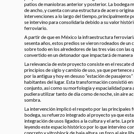
patios de maniobras anterior y posterior. La bodega 
de ancho, y cuenta con una estructura de acero original
intervenciones a lo largo del tiempo, principalmente p
se intervino para consolidarla debido a su valor histór
ferroviario.
A partir de que en México la infraestructura ferrovia
sesenta años, estos predios se vieron rodeados de un
sobre todo en los alrededores de las tres vías con las 
convertido en un detonador que impactará de manera 
La relevancia de este proyecto consiste en el rescate d
principios de siglo y cambio de uso, ya que pertenece
por la antigua y hoy en desuso “estación de pasajeros” 
habitantes del lugar. Esta transformación consistió en 
conjunto, así como su morfología y espacialidad para a
pudiera utilizar tanto de día como de noche, sin aire ac
sombra.
La intervención implicó el respeto por las principales 
bodega, su refuerzo integrado al proyecto ya que esta
integración de usos ligados a la cultura y el arte. La pr
leyendo este espacio histórico por lo que intervino c
concreto y vitroblock de baja altura, un foro al aire li