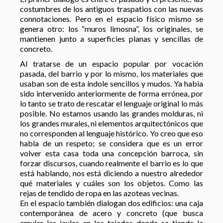
costumbres de los antiguos traspatios con las nuevas
connotaciones. Pero en el espacio físico mismo se
genera otro: los “muros limosna”, los originales, se
mantienen junto a superficies planas y sencillas de
concreto.
Al tratarse de un espacio popular por vocación
pasada, del barrio y por lo mismo, los materiales que
usaban son de esta índole sencillos y mudos. Ya habia
sido intervenido anteriormente de forma errónea, por
lo tanto se trato de rescatar el lenguaje original lo más
posible. No estamos usando las grandes molduras, ni
los grandes murales, ni elementos arquitectónicos que
no corresponden al lenguaje histórico. Yo creo que eso
habla de un respeto; se considera que es un error
volver esta casa toda una concepción barroca, sin
forzar discursos, cuando realmente el barrio es lo que
está hablando, nos está diciendo a nuestro alrededor
qué materiales y cuáles son los objetos. Como las
rejas de tendido de ropa en las azoteas vecinas.
En el espacio también dialogan dos edificios: una caja
contemporánea de acero y concreto (que busca
emular las jaulas en los tejados donde se tiende la