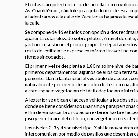
El énfasis arquitectónico se desarrolla con un volumen
Av. Cuauhtémoc, dándole jerarquía dentro de esta impo
al adentrarnos a la calle de Zacatecas bajamos la esca
la calle.
Se compone de 46 estudios con opción a dos recámaras.
aparenta estar elevado sobre pilotes; A nivel de calle
jardinería, sostiene el primer grupo de departamentos a
resto del edificio se expresa en mármol travertino co
ritmos sincopados.
El primer nivel se desplanta a 1.80 m sobre nivel de b
primeros departamentos, algunos de ellos con terrazas 
poniente. Llama la atención el vestíbulo de acceso, con
naturalmente por medio de un cubo de luz con una altur
a este espacio vegetación de fácil adaptación a interio
Al exterior se ubican el acceso vehicular a los dos sót
donde se tiene considerado una rampa para personas 
el fin de enmarcar la circulación exterior hasta el acce
piso y en el muro del edificio, con vegetación resistente
Los niveles 2, 3 y 4 son nivel tipo. Y ahí la mayor área
intercomunican por medio de pasillos que desembarcan