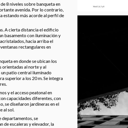
 de 8 niveles sobre banqueta en
rtante avenida. Por lo contrario,
la estando más acorde al perfil de
 A cierta distancia el edificio
, un basamento con iluminación y
cristalados, hacia arriba el
n ventanas rectangulares en
anqueta en donde se ubican los
orientadas al norte y al
 un patio central iluminado
a superior a los 20 m. Se integra
res.
anos y el acceso peatonal en
con capacidades diferentes, con
so, se diseñaron jardineras en el
 al sol.
 de departamentos, se
 de escaleras y elevador, la