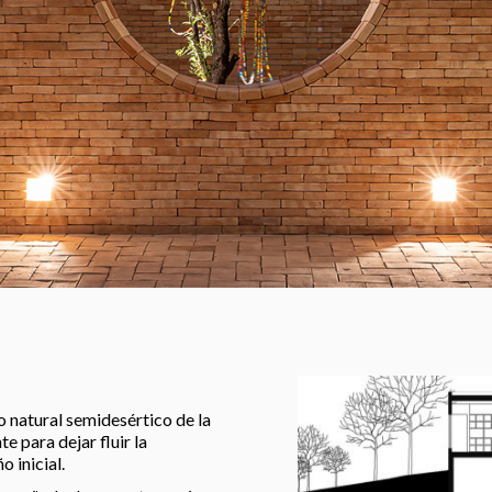
o natural semidesértico de la
e para dejar fluir la
 inicial.