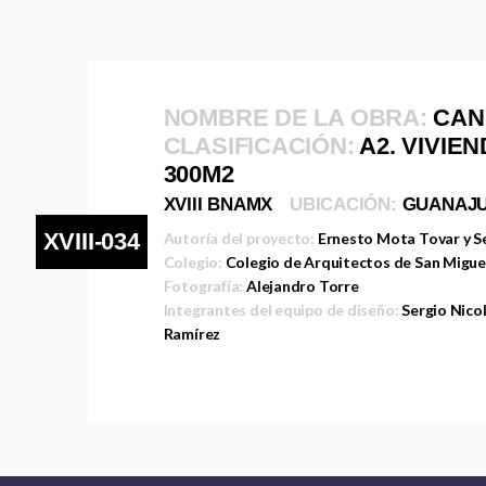
NOMBRE DE LA OBRA:
CAN
CLASIFICACIÓN:
A2. VIVIE
300M2
XVIII BNAMX
UBICACIÓN:
GUANAJ
XVIII-034
Autoría del proyecto:
Ernesto Mota Tovar y S
Colegio:
Colegio de Arquitectos de San Migue
Fotografía:
Alejandro Torre
Integrantes del equipo de diseño:
Sergio Nico
Ramírez