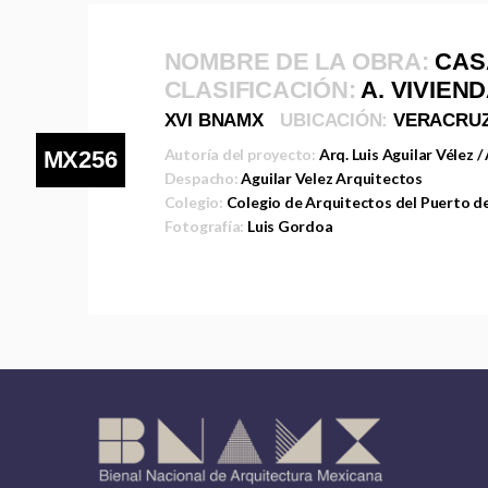
NOMBRE DE LA OBRA:
CAS
CLASIFICACIÓN:
A. VIVIEN
XVI BNAMX
UBICACIÓN:
VERACRU
Autoría del proyecto:
Arq. Luis Aguilar Vélez 
MX256
Despacho:
Aguilar Velez Arquitectos
Colegio:
Colegio de Arquitectos del Puerto d
Fotografía:
Luis Gordoa