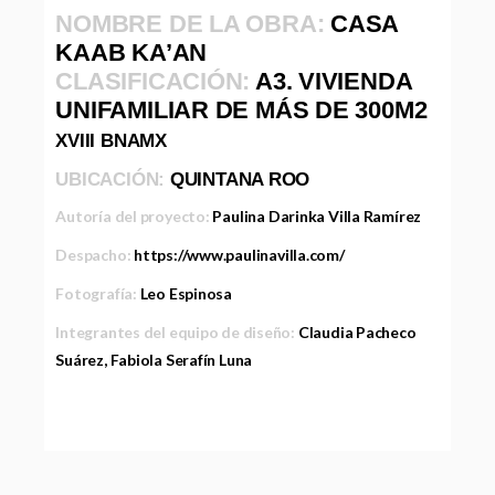
NOMBRE DE LA OBRA:
CASA
KAAB KA’AN
CLASIFICACIÓN:
A3. VIVIENDA
UNIFAMILIAR DE MÁS DE 300M2
XVIII BNAMX
UBICACIÓN:
QUINTANA ROO
Autoría del proyecto:
Paulina Darinka Villa Ramírez
Despacho:
https://www.paulinavilla.com/
Fotografía:
Leo Espinosa
Integrantes del equipo de diseño:
Claudia Pacheco
Suárez, Fabiola Serafín Luna