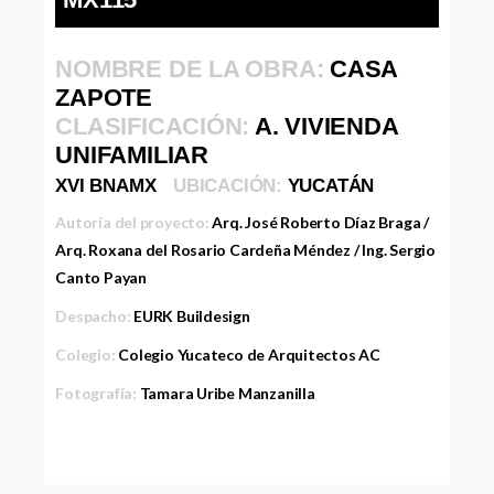
NOMBRE DE LA OBRA:
CASA
ZAPOTE
CLASIFICACIÓN:
A. VIVIENDA
UNIFAMILIAR
XVI BNAMX
UBICACIÓN:
YUCATÁN
Autoría del proyecto:
Arq. José Roberto Díaz Braga /
Arq. Roxana del Rosario Cardeña Méndez / Ing. Sergio
Canto Payan
Despacho:
EURK Buildesign
Colegio:
Colegio Yucateco de Arquitectos AC
Fotografía:
Tamara Uribe Manzanilla