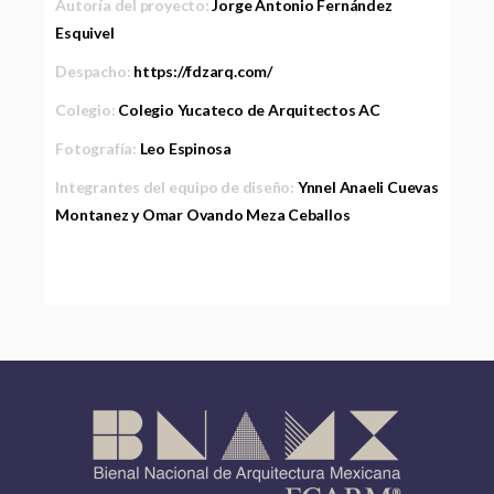
Autoría del proyecto:
Jorge Antonio Fernández
Esquivel
Despacho:
https://fdzarq.com/
Colegio:
Colegio Yucateco de Arquitectos AC
Fotografía:
Leo Espinosa
Integrantes del equipo de diseño:
Ynnel Anaeli Cuevas
Montanez y Omar Ovando Meza Ceballos