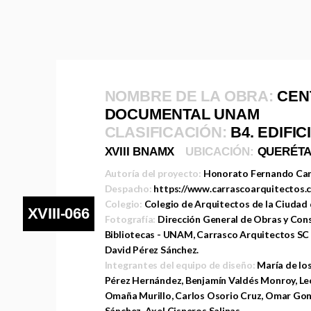
NOMBRE DE LA OBRA:
CEN
DOCUMENTAL UNAM
CLASIFICACIÓN:
B4. EDIFI
XVIII BNAMX
UBICACIÓN:
QUERÉT
Autoría del proyecto:
Honorato Fernando Ca
Despacho:
https://www.carrascoarquitectos.
Colegio:
Colegio de Arquitectos de la Ciudad
XVIII-066
Fotografía:
Dirección General de Obras y Con
Bibliotecas - UNAM, Carrasco Arquitectos SC 
David Pérez Sánchez.
Integrantes del equipo de diseño:
María de lo
Pérez Hernández, Benjamín Valdés Monroy, Leo
Omaña Murillo, Carlos Osorio Cruz, Omar Go
Sánchez, Axel Cisneros Salinas