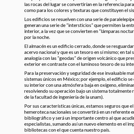
las rocas del lugar se convertirían en la referencia para
como para los colores y texturas que constituyen el si
Los edificios se resuelven con una serie de paralelepíp
generan una serie de “intersticios” que permiten la entr
interior, a la vez que se convierten en “lámparas noctu
por la noche.
El almacén es un edificio cerrado, donde se resguardar
acervo nacional y que es un tesoro en sí mismo; en tal 
analogía con las “geodas” de origen volcánico que pre
exterior en contraste con el luminoso tesoro de su inter
Para la preservación y seguridad de ese invaluable mat
sistemas únicos en México; por ejemplo, el edificio se
su interior con una atmósfera baja en oxígeno, elimina
resolviendo su operación bajo un sistema totalmente r
de la facultad de ingeniería de la unam).
Por sus características únicas, estamos seguros que el 
hemeroteca nacionales se convertirá en un referente e
bibliográfico y será un importante centro al que acudi
especialistas, sumando así un nuevo elemento en el im
bibliotecas con el que cuenta nuestro país.