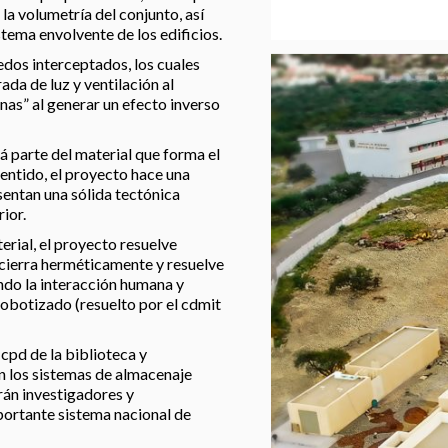
 la volumetría del conjunto, así
stema envolvente de los edificios.
edos interceptados, los cuales
ada de luz y ventilación al
rnas” al generar un efecto inverso
á parte del material que forma el
sentido, el proyecto hace una
sentan una sólida tectónica
ior.
erial, el proyecto resuelve
 cierra herméticamente y resuelve
ndo la interacción humana y
obotizado (resuelto por el cdmit
cpd de la biblioteca y
n los sistemas de almacenaje
rán investigadores y
portante sistema nacional de